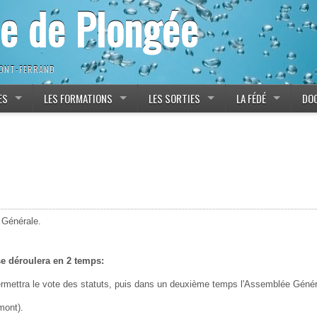
ne de Plongée
MONT-FERRAND
ES
LES FORMATIONS
LES SORTIES
LA FÉDÉ
DO
e Générale.
se déroulera en 2 temps:
ettra le vote des statuts, puis dans un deuxième temps l'Assemblée Générale
mont).