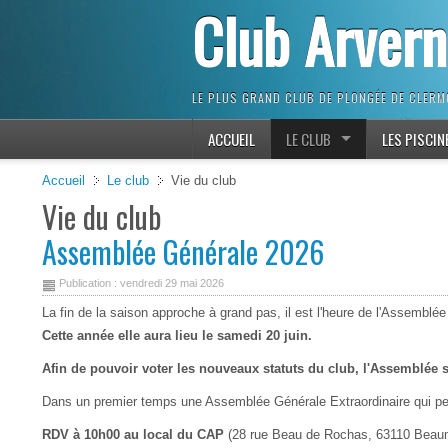
Club Arver
LE PLUS GRAND CLUB DE PLONGÉE DE CLER
ACCUEIL
LE CLUB
LES PISCIN
Accueil
Le club
Vie du club
Vie du club
Assemblée Générale 2026
Publication : vendredi 29 mai 2026
La fin de la saison approche à grand pas, il est l'heure de l'Assemblé
Cette année elle aura lieu le samedi 20 juin.
Afin de pouvoir voter les nouveaux statuts du club, l'Assemblée 
Dans un premier temps une Assemblée Générale Extraordinaire qui perm
RDV à 10h00 au local du CAP
(28 rue Beau de Rochas, 63110 Beau