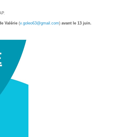
AP.
de Valérie
(
v.goleo63@gmail.com
)
avant le 13 juin.