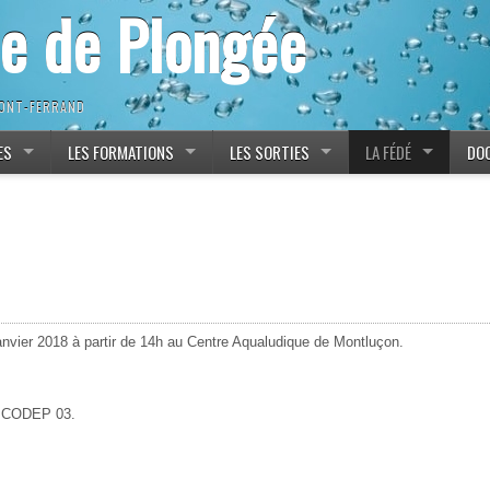
ne de Plongée
MONT-FERRAND
ES
LES FORMATIONS
LES SORTIES
LA FÉDÉ
DO
vier 2018 à partir de 14h au Centre Aqualudique de Montluçon.
du CODEP 03.