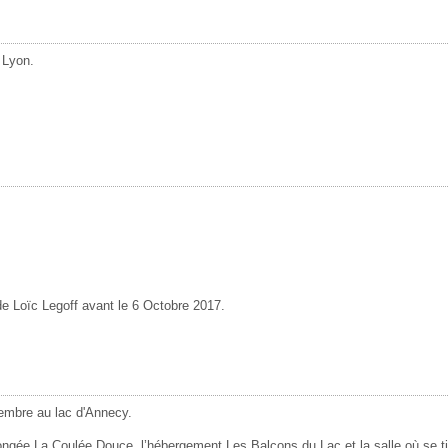
 Lyon.
de Loïc Legoff avant le 6 Octobre 2017.
tembre au lac d'Annecy.
ngée La Coulée Douce, l’hébergement Les Balcons du Lac et la salle où se tie