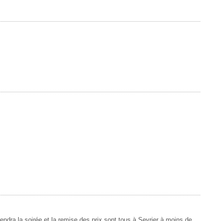
ndra la soirée et la remise des prix sont tous à Sevrier à moins de