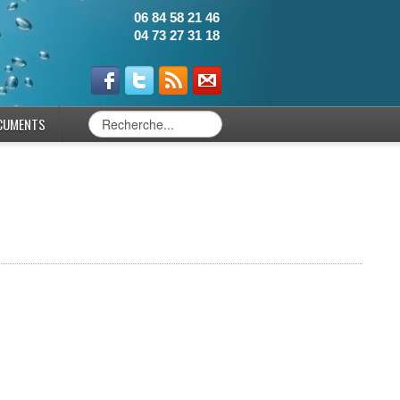
06 84 58 21 46
04 73 27 31 18
CUMENTS
0