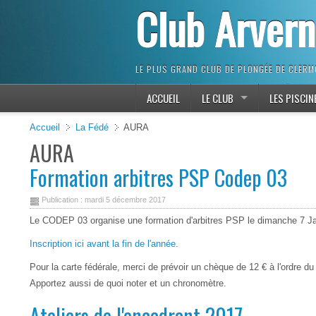
Club Arver
LE PLUS GRAND CLUB DE PLONGÉE DE CLER
ACCUEIL
LE CLUB
LES PISCIN
Accueil
La Fédé
AURA
AURA
Formation arbitres PSP Codep 03
Publication : mardi 5 décembre 2017
Le CODEP 03 organise une formation d'arbitres PSP le dimanche 7 Jan
Inscription ici avant la fin de l'année.
Pour la carte fédérale, merci de prévoir un chèque de 12 € à l'ordre 
Apportez aussi de quoi noter et un chronomètre.
Ateliers de l'encadrant 2017