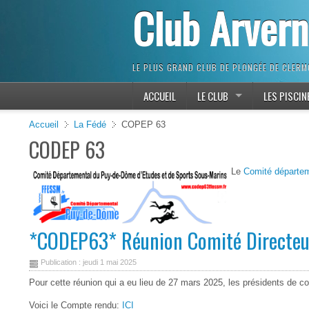
Club Arver
LE PLUS GRAND CLUB DE PLONGÉE DE CLER
ACCUEIL
LE CLUB
LES PISCIN
Accueil
La Fédé
COPEP 63
CODEP 63
Le
Comité départe
*CODEP63* Réunion Comité Directeu
Publication : jeudi 1 mai 2025
Pour cette réunion qui a eu lieu de 27 mars 2025, les présidents de co
Voici le Compte rendu:
ICI