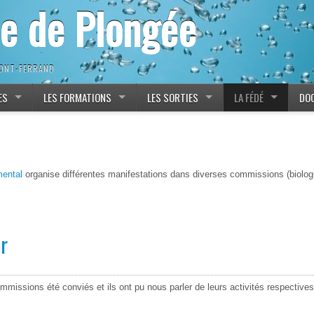
ne de Plongée
MONT-FERRAND
ES
LES FORMATIONS
LES SORTIES
LA FÉDÉ
DO
mental
organise différentes manifestations dans diverses commissions (biologi
r
mmissions été conviés et ils ont pu nous parler de leurs activités respectives