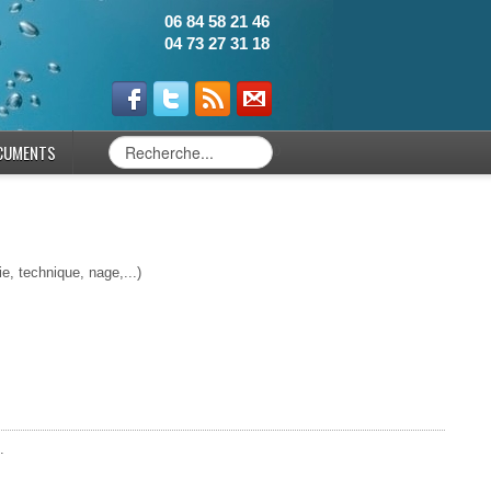
06 84 58 21 46
04 73 27 31 18
CUMENTS
0
e, technique, nage,...)
.