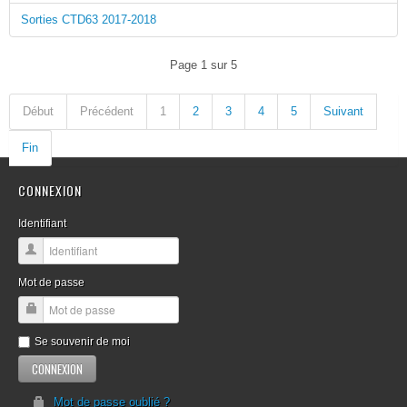
Sorties CTD63 2017-2018
Page 1 sur 5
Début
Précédent
1
2
3
4
5
Suivant
Fin
CONNEXION
Identifiant
Mot de passe
Se souvenir de moi
Mot de passe oublié ?