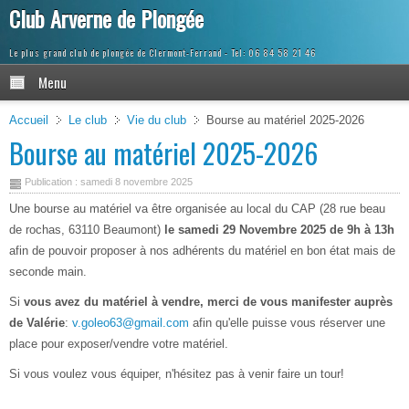
Club Arverne de Plongée
Le plus grand club de plongée de Clermont-Ferrand
Menu
Accueil
Le club
Vie du club
Bourse au matériel 2025-2026
Bourse au matériel 2025-2026
Publication : samedi 8 novembre 2025
Une bourse au matériel va être organisée au local du CAP (28 rue beau
de rochas, 63110 Beaumont)
le samedi 29 Novembre 2025 de 9h à 13h
afin de pouvoir proposer à nos adhérents du matériel en bon état mais de
seconde main.
Si
vous avez du matériel à vendre, merci de vous manifester auprès
de Valérie
:
v.goleo63@gmail.com
afin qu'elle puisse vous réserver une
place pour exposer/vendre votre matériel.
Si vous voulez vous équiper, n'hésitez pas à venir faire un tour!