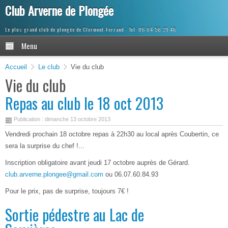
Club Arverne de Plongée
Le plus grand club de plongée de Clermont-Ferrand
Menu
Accueil
Le club
Vie du club
Vie du club
Repas au club le 18 oct 2013
Publication : dimanche 13 octobre 2013
Vendredi prochain 18 octobre repas à 22h30 au local après Coubertin, ce
sera la surprise du chef !...
Inscription obligatoire avant jeudi 17 octobre auprès de Gérard.
club.arverne.plongee@gmail.com
ou 06.07.60.84.93
Pour le prix, pas de surprise, toujours 7€ !
Sortie pédestre au Lac de