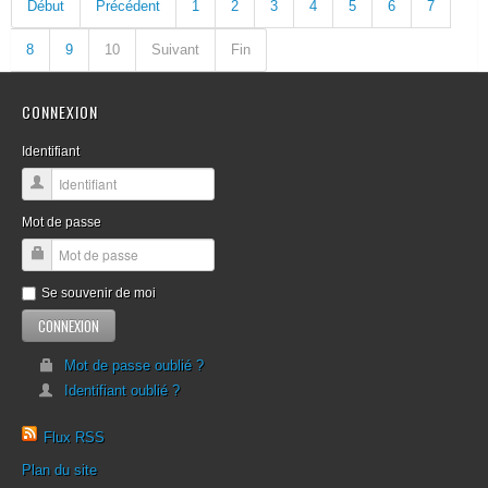
Début
Précédent
1
2
3
4
5
6
7
8
9
10
Suivant
Fin
CONNEXION
Identifiant
Mot de passe
Se souvenir de moi
Mot de passe oublié ?
Identifiant oublié ?
Flux RSS
Plan du site