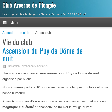
Club Arverne de Plongée
Le plus grand club de plongée de Clermont-Ferrand
Menu
Accueil
Le club
Vie du club
Vie du club
Ascension du Puy de Dôme de
nuit
Publication : dimanche 6 janvier 2019
Hier soir a eu lieu
l'ascension annuelle du Puy de Dôme de nuit
organisée par Michel.
Nous sommes partis à
32 courageux
avec nos lampes frontales et notre
bonne humeur!!
Après
45 minutes d'ascension,
nous voilà arrivés au sommet sous un
magifique ciel étoilé
et chanceux de trouver le refuge ouvert.