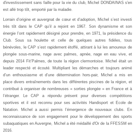
d'investissement sans faille pour la vie du club, Michel DONDAINAS s'en
est allé trop tôt, emporté par la maladie.
Lorrain d’origine et auvergnat de cœur et d’adoption, Michel s’est investi
très tôt dans le CAP qu’il a rejoint en 1967. Son dynamisme et son
énergie l’ont rapidement désigné pour prendre, en 1971, la présidence du
Club. Sous sa houlette et celle de quelques autres fidèles, tous
bénévoles, le CAP s’est rapidement étoffé, attirant à lui les amoureux de
plongée sous-marine, nage avec palmes, apnée, nage en eau vive, et
depuis 2014 Fit’Palmes, de toute la région clermontoise. Michel était un
leader respecté et écouté. Multipliant les démarches et toujours animé
d’un enthousiasme et d’une détermination hors-pair, Michel a mis en
place divers entraînements dans les différentes piscines de la région, et
contribué à organiser de nombreuses « sorties plongée » en France et à
l’étranger. Le CAP a répondu présent pour diverses compétitions
sportives et il est reconnu pour ses activités Handisport et Ecole de
Natation. Michel a aussi permis l’émergence de nouveaux clubs. En
reconnaissance de son engagement pour le développement des sports
subaquatiques en Auvergne, Michel a été médaillé d'Or de la FFESSM en
2016.