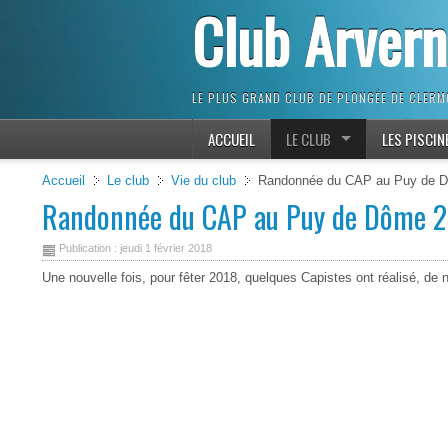
Club Arver
LE PLUS GRAND CLUB DE PLONGÉE DE CLER
ACCUEIL
LE CLUB
LES PISCIN
get 10% off
Accueil
Le club
Vie du club
Randonnée du CAP au Puy de 
Randonnée du CAP au Puy de Dôme 
Publication : jeudi 1 février 2018
Une nouvelle fois, pour fêter 2018, quelques Capistes ont réalisé, de