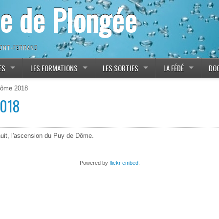
ne de Plongée
MONT-FERRAND
ES
LES FORMATIONS
LES SORTIES
LA FÉDÉ
DO
Dôme 2018
2018
 nuit, l'ascension du Puy de Dôme.
Powered by
flickr embed
.