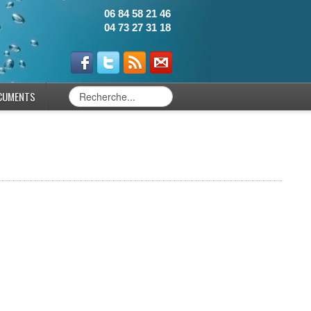
06 84 58 21 46
04 73 27 31 18
CUMENTS
0