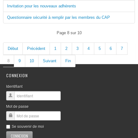
Invitation pour les nouveaux adhérents
Questionnaire sécurité à remplir par les membres du CAP
Page 8 sur 10
Début
Précédent
1
2
3
4
5
6
7
8
9
10
Suivant
Fin
CONNEXION
Identifiant
Mot de passe
Se souvenir de moi