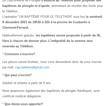
Le Club Arverne de Plongée
s'associe au Téléthon pour proposer des
baptêmes de plongée et d'apnée
, permettant de récolter des fonds pour
le Téléthon.
L'opération "UN BAPTÊME POUR LE TELETHON" aura lieu
le vendredi
8 décembre 2023 de 19h30 à 22h à la piscine de Coubertin à
Clermont-Ferrand.
Habituellement gratuits,
les baptêmes seront proposés à partir de 5€,
libre à chacun de donner plus. L'intégralité de la somme sera
reversée au Téléthon.
*
Comment s'inscrire?
Les places seront limitées, nous vous demandons donc de vous inscrire
par mail:
cap.telethon@gmail.com
*
Qui peut s'incrire?
Adultes et enfants à partir de 8 ans.
Nous proposons également des baptêmes de plongée Handisport, avec
certificat médical obligatoire.
*
Que devez-vous apporter?