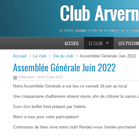
Club Arver
LE PLUS GRAND CLUB DE PLONGÉE DE CLER
ACCUEIL
LE CLUB
LES PISCIN
Accueil
Le club
Vie du club
Assemblée Générale Juin 2022
Assemblée Générale Juin 2022
Publication : lundi 20 juin 2022
Notre Assemblée Générale a eut lieu ce samedi 18 juin au local.
Une cinquantaine d'adhérents étaient réunis afin de clôturer la saison
Suivi d'un buffet froid préparé par Valérie.
Merci à tous pour votre participation!
Continuons de faire vivre notre club! Rendez-vous l'année prochaine!