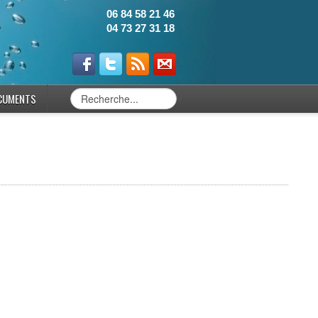
06 84 58 21 46
04 73 27 31 18
CUMENTS
0