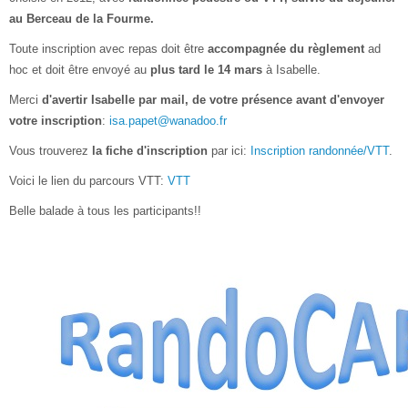
au Berceau de la Fourme.
Toute inscription avec repas doit être
accompagnée du règlement
ad
hoc et doit être envoyé au
plus tard le 14 mars
à Isabelle.
Merci
d'avertir Isabelle par mail, de votre présence avant d'envoyer
votre inscription
:
isa.papet@wanadoo.fr
Vous trouverez
la fiche d'inscription
par ici:
Inscription randonnée/VTT
.
Voici le lien du parcours VTT:
VTT
Belle balade à tous les participants!!