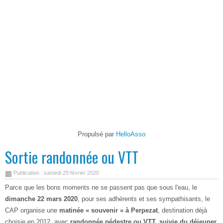
Propulsé par
HelloAsso
Sortie randonnée ou VTT
Publication : samedi 29 février 2020
Parce que les bons moments ne se passent pas que sous l'eau, le
dimanche 22 mars 2020
, pour ses adhérents et ses sympathisants, le
CAP organise une
matinée « souvenir » à Perpezat
, destination déjà
choisie en 2012, avec
randonnée pédestre ou VTT,
suivie du déjeuner