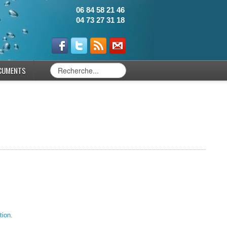
06 84 58 21 46
04 73 27 31 18
CUMENTS
0
tion
.