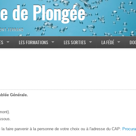
ne de Plongée
MONT-FERRAND
ES
LES FORMATIONS
LES SORTIES
LA FÉDÉ
DO
mblée Générale.
mont).
essous.
e la faire parvenir à la personne de votre choix ou à l'adresse du CAP:
Procura