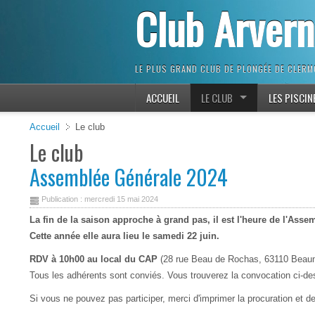
Club Arver
LE PLUS GRAND CLUB DE PLONGÉE DE CLER
ACCUEIL
LE CLUB
LES PISCIN
Accueil
Le club
Le club
Assemblée Générale 2024
Publication : mercredi 15 mai 2024
La fin de la saison approche à grand pas, il est l'heure de l'Asse
Cette année elle aura lieu le samedi 22 juin.
RDV à 10h00 au local du CAP
(28 rue Beau de Rochas, 63110 Beau
Tous les adhérents sont conviés. Vous trouverez la convocation ci-d
Si vous ne pouvez pas participer, merci d'imprimer la procuration et d