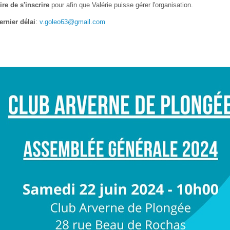
ire de s'inscrire
pour afin que Valérie puisse gérer l'organisation.
ernier délai
:
v.goleo63@gmail.com