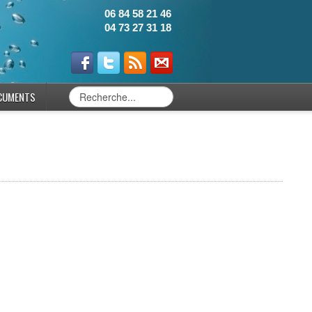
06 84 58 21 46
04 73 27 31 18
CUMENTS
0