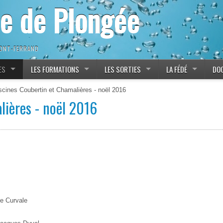
ne de Plongée
MONT-FERRAND
ES
LES FORMATIONS
LES SORTIES
LA FÉDÉ
DO
scines Coubertin et Chamalières - noël 2016
lières - noël 2016
ne Curvale