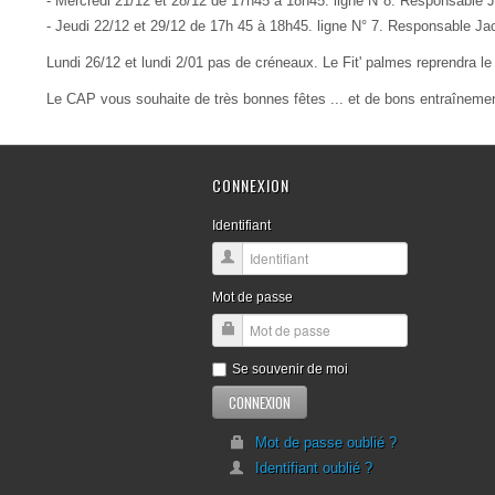
- Mercredi 21/12 et 28/12 de 17h45 à 18h45. ligne N°8. Responsable
- Jeudi 22/12 et 29/12 de 17h 45 à 18h45. ligne N° 7. Responsable J
Lundi 26/12 et lundi 2/01 pas de créneaux. Le Fit' palmes reprendra l
Le CAP vous souhaite de très bonnes fêtes ... et de bons entraînemen
CONNEXION
Identifiant
Mot de passe
Se souvenir de moi
Mot de passe oublié ?
Identifiant oublié ?