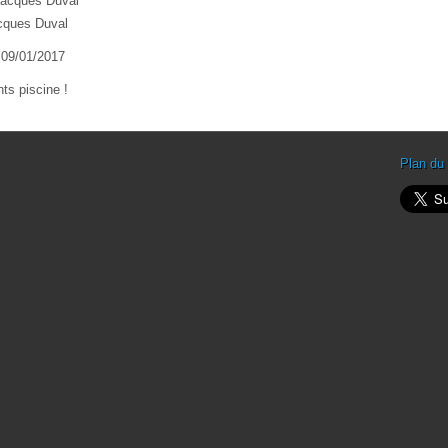
 Jacques Duval
acques Duval
e 09/01/2017
ts piscine !
Plan du 