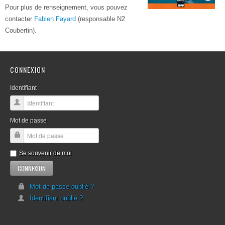
Pour plus de renseignement, vous pouvez
contacter
Fabien Fayard
(responsable N2
Coubertin).
CONNEXION
Identifiant
Mot de passe
Se souvenir de moi
Mot de passe oublié ?
Identifiant oublié ?