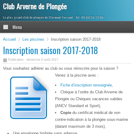
Club Arverne de Plongée
Le plus grand club de plongée de Clermont-Ferrand
Menu
Accueil
Les piscines
Inscription saison 2017-2018
Inscription saison 2017-2018
Publication : dimanche 6 août 2017
Vous souhaitez adhérer au club ou vous réinscrire pour la saison ?
Venez à la piscine avec :
Fiche d’inscription renseignée,
Chèque à l’ordre du Club Arverne de
Plongée ou Chèques vacances valides
(ANCV Standard et Sport),
Copie
du certificat médical de non
contre-indication à la plongée sous-marine
(datant maximum de 3 mois),
Une enveloppe timbrée sans adresse.