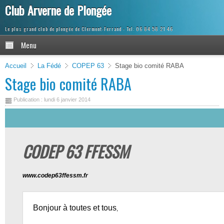
Club Arverne de Plongée
Le plus grand club de plongée de Clermont-Ferrand
Menu
Accueil
La Fédé
COPEP 63
Stage bio comité RABA
Stage bio comité RABA
Publication : lundi 6 janvier 2014
CODEP 63 FFESSM
www.codep63ffessm.fr
Bonjour à toutes et tous
,