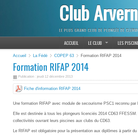
Club Arver
LE PLUS GRAND CLUB DE PLONGÉE DE CLER
ACCUEIL
LE CLUB
LES PISCIN
Accueil
La Fédé
COPEP 63
Formation RIFAP 2014
Formation RIFAP 2014
Publication : jeudi 12 décembre 2013
Fiche d'information RIFAP 2014
Une formation RIFAP avec module de secourisme PSC1 reconnu par la p
Elle est destinée à tous les plongeurs licenciés 2014 CD63 FFESSM.
collectivités ouvrant leurs piscines aux clubs du CD63.
Le RIFAP est obligatoire pour la présentation aux diplômes à partir du n