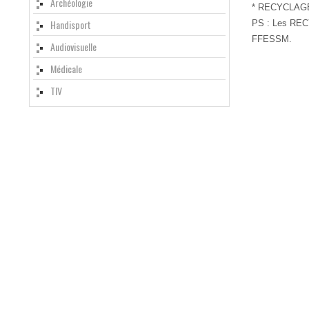
Archéologie
* RECYCLAGE 
Handisport
PS : Les RECYC
FFESSM.
Audiovisuelle
Médicale
TIV