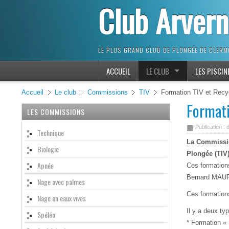
Club Arver
LE PLUS GRAND CLUB DE PLONGÉE DE CLER
ACCUEIL
LE CLUB
LES PISCIN
Accueil
Le club
Commissions
TIV
Formation TIV et Recy
Formati
LES COMMISSIONS
Publication : 
Technique
La Commissio
Biologie
Plongée (TIV
Apnée
Ces formatio
Bernard MAU
Nage avec palmes
Ces formation
Nage en eaux vives
Il y a deux ty
Spéléo
* Formation «