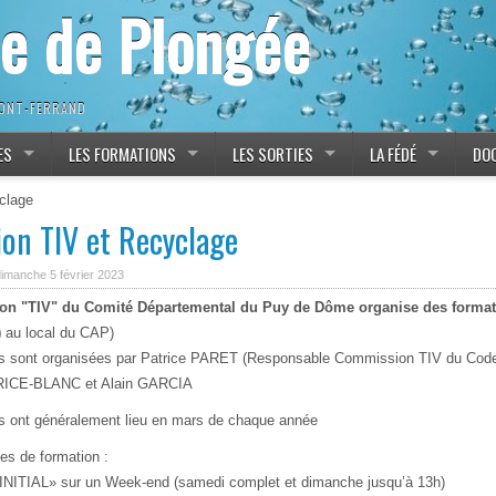
ne de Plongée
MONT-FERRAND
ES
LES FORMATIONS
LES SORTIES
LA FÉDÉ
DO
clage
on TIV et Recyclage
dimanche 5 février 2023
n "TIV" du Comité Départemental du Puy de Dôme organise des formatio
)
au local du CAP)
ns sont organisées par Patrice PARET (Responsable Commission TIV du C
RICE-BLANC et Alain GARCIA
s ont généralement lieu en mars de chaque année
pes de formation :
 INITIAL» sur un Week-end (samedi complet et dimanche jusqu’à 13h)