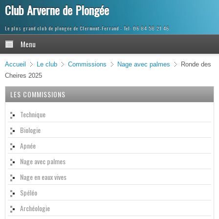
Club Arverne de Plongée
Le plus grand club de plongée de Clermont-Ferrand
Menu
Accueil
Le club
Commissions
Nage avec palmes
Ronde des
Cheires 2025
LES COMMISSIONS
Technique
Biologie
Apnée
Nage avec palmes
Nage en eaux vives
Spéléo
Archéologie