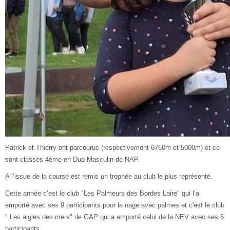
Patrick et Thierry ont parcourus (respectivement 6760m et 5000m) et ce
sont classés 4ème en Duo Masculin de NAP.
A l’issue de la course est remis un trophée au club le plus représenté.
Cette année c’est le club "Les Palmeurs des Bordes Loire" qui l’a
emporté avec ses 9 participants pour la nage avec palmes et c'est le club
" Les aigles des mers" de GAP qui a emporté celui de la NEV avec ses 6
participants.