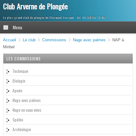
Club Arverne de Plongée
Le plus grand club de plongée de Clermont-Ferrand
Menu
Accueil
Le club
Commissions
Nage avec palmes
NAP à
Miribel
LES COMMISSIONS
Technique
Biologie
Apnée
Nage avec palmes
Nage en eaux vives
Spéléo
Archéologie