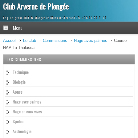
Club Arverne de Plongée
Le plus grand club de plongée de Clermont-Ferrand
Menu
Accueil
Le club
Commissions
Nage avec palmes
Course
NAP La Thalassa
LES COMMISSIONS
Technique
Biologie
Apnée
Nage avec palmes
Nage en eaux vives
Spéléo
Archéologie