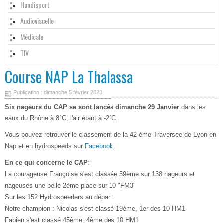
Handisport
Audiovisuelle
Médicale
TIV
Course NAP La Thalassa
Publication : dimanche 5 février 2023
Six nageurs du CAP se sont lancés dimanche 29 Janvier
dans les
eaux du Rhône à 8°C, l'air étant à -2°C.
Vous pouvez retrouver le classement de la 42 ème Traversée de Lyon en
Nap et en hydrospeeds sur
Facebook
.
En ce qui concerne le CAP
:
La courageuse Françoise s'est classée 59ème sur 138 nageurs et
nageuses une belle 2ème place sur 10 "FM3"
Sur les 152 Hydrospeeders au départ:
Notre champion : Nicolas s'est classé 19ème, 1er des 10 HM1
Fabien s'est classé 45ème, 4ème des 10 HM1