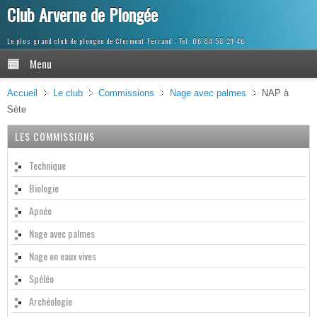
Club Arverne de Plongée
Le plus grand club de plongée de Clermont-Ferrand
Menu
Accueil
Le club
Commissions
Nage avec palmes
NAP à
Sète
LES COMMISSIONS
Technique
Biologie
Apnée
Nage avec palmes
Nage en eaux vives
Spéléo
Archéologie