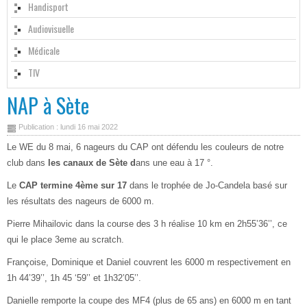
Handisport
Audiovisuelle
Médicale
TIV
NAP à Sète
Publication : lundi 16 mai 2022
Le WE du 8 mai, 6 nageurs du CAP ont défendu les couleurs de notre
club dans
les canaux de Sète d
ans une eau à 17 °.
Le
CAP termine 4ème sur 17
dans le trophée de Jo-Candela basé sur
les résultats des nageurs de 6000 m.
Pierre Mihailovic dans la course des 3 h réalise 10 km en 2h55’36’’, ce
qui le place 3eme au scratch.
Françoise, Dominique et Daniel couvrent les 6000 m respectivement en
1h 44’39’’, 1h 45 ‘59’’ et 1h32’05’’.
Danielle remporte la coupe des MF4 (plus de 65 ans) en 6000 m en tant