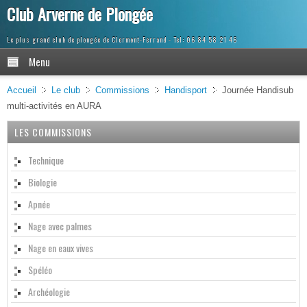
Club Arverne de Plongée
Le plus grand club de plongée de Clermont-Ferrand
Menu
Accueil
Le club
Commissions
Handisport
Journée Handisub
multi-activités en AURA
LES COMMISSIONS
Technique
Biologie
Apnée
Nage avec palmes
Nage en eaux vives
Spéléo
Archéologie