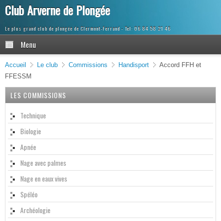
Club Arverne de Plongée
Le plus grand club de plongée de Clermont-Ferrand
Menu
Accueil
Le club
Commissions
Handisport
Accord FFH et
FFESSM
LES COMMISSIONS
Technique
Biologie
Apnée
Nage avec palmes
Nage en eaux vives
Spéléo
Archéologie