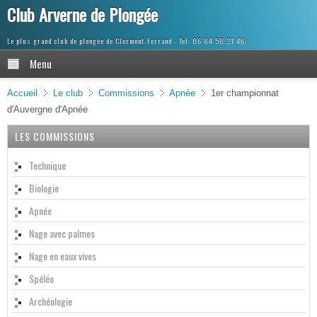
Club Arverne de Plongée
Le plus grand club de plongée de Clermont-Ferrand
Menu
Accueil
Le club
Commissions
Apnée
1er championnat
d'Auvergne d'Apnée
LES COMMISSIONS
Technique
Biologie
Apnée
Nage avec palmes
Nage en eaux vives
Spéléo
Archéologie