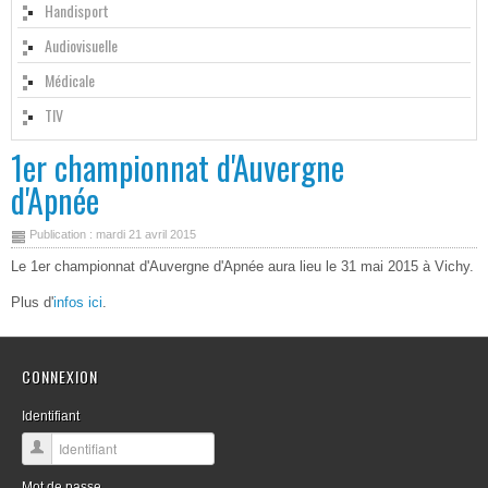
Handisport
Audiovisuelle
Médicale
TIV
1er championnat d'Auvergne
d'Apnée
Publication : mardi 21 avril 2015
Le 1er championnat d'Auvergne d'Apnée aura lieu le 31 mai 2015 à Vichy.
Plus d'
infos ici
.
CONNEXION
Identifiant
Mot de passe