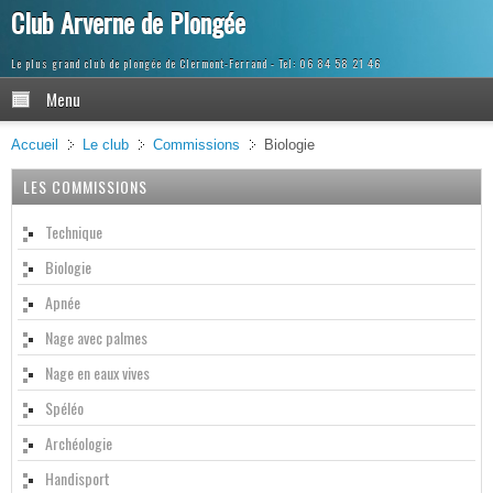
Club Arverne de Plongée
Le plus grand club de plongée de Clermont-Ferrand
Menu
Accueil
Le club
Commissions
Biologie
LES COMMISSIONS
Technique
Biologie
Apnée
Nage avec palmes
Nage en eaux vives
Spéléo
Archéologie
Handisport