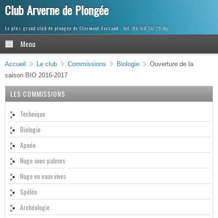
Club Arverne de Plongée
Le plus grand club de plongée de Clermont-Ferrand
Menu
Accueil
Le club
Commissions
Biologie
Ouverture de la
saison BIO 2016-2017
LES COMMISSIONS
Technique
Biologie
Apnée
Nage avec palmes
Nage en eaux vives
Spéléo
Archéologie