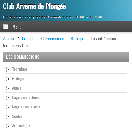
Club Arverne de Plongée
Le plus grand club de plongée de Clermont-Ferrand
Menu
Accueil
Le club
Commissions
Biologie
Les différentes
formations Bio
LES COMMISSIONS
Technique
Biologie
Apnée
Nage avec palmes
Nage en eaux vives
Spéléo
Archéologie