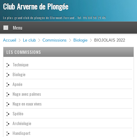
Club Arverne de Plongée
Le plus grand club de plongée de Clermont-Ferrand
Menu
Accueil
Le club
Commissions
Biologie
BIOJOLAIS 2022
LES COMMISSIONS
Technique
Biologie
Apnée
Nage avec palmes
Nage en eaux vives
Spéléo
Archéologie
Handisport