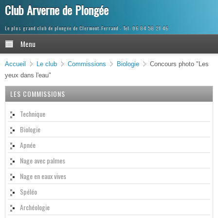
Club Arverne de Plongée
Le plus grand club de plongée de Clermont-Ferrand
Menu
Accueil
Le club
Commissions
Biologie
Concours photo "Les
yeux dans l'eau"
LES COMMISSIONS
Technique
Biologie
Apnée
Nage avec palmes
Nage en eaux vives
Spéléo
Archéologie