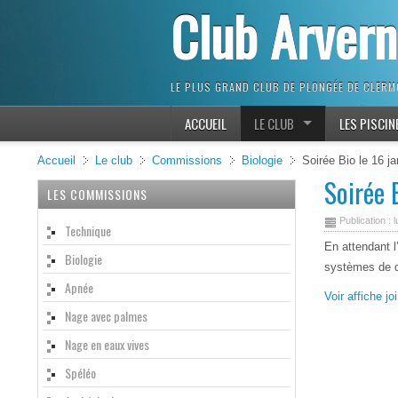
Club Arver
LE PLUS GRAND CLUB DE PLONGÉE DE CLER
ACCUEIL
LE CLUB
LES PISCIN
Accueil
Le club
Commissions
Biologie
Soirée Bio le 16 ja
Soirée 
LES COMMISSIONS
Publication : 
Technique
En attendant l
Biologie
systèmes de d
Apnée
Voir affiche jo
Nage avec palmes
Nage en eaux vives
Spéléo