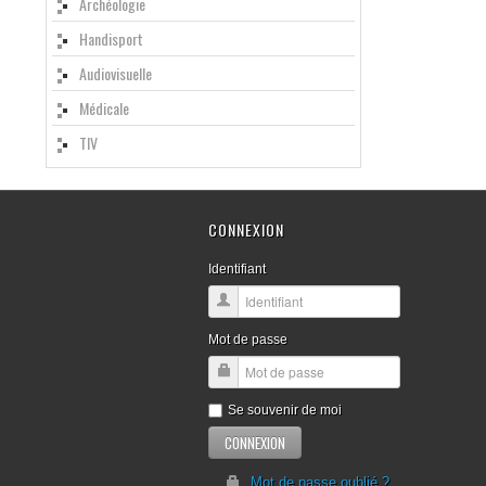
Archéologie
Handisport
Audiovisuelle
Médicale
TIV
CONNEXION
Identifiant
Mot de passe
Se souvenir de moi
Mot de passe oublié ?