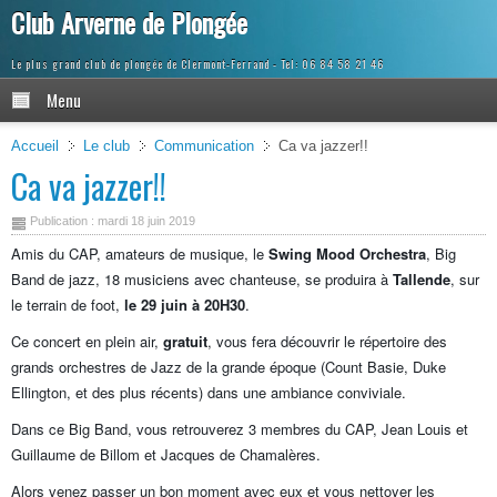
Club Arverne de Plongée
Le plus grand club de plongée de Clermont-Ferrand
Menu
Accueil
Le club
Communication
Ca va jazzer!!
Ca va jazzer!!
Publication : mardi 18 juin 2019
Amis du CAP, amateurs de musique, le
Swing Mood Orchestra
, Big
Band de jazz, 18 musiciens avec chanteuse, se produira à
Tallende
, sur
le terrain de foot,
le 29 juin à 20H30
.
Ce concert en plein air,
gratuit
, vous fera découvrir le répertoire des
grands orchestres de Jazz de la grande époque (Count Basie, Duke
Ellington, et des plus récents) dans une ambiance conviviale.
Dans ce Big Band, vous retrouverez 3 membres du CAP, Jean Louis et
Guillaume de Billom et Jacques de Chamalères.
Alors venez passer un bon moment avec eux et vous nettoyer les