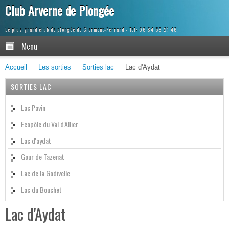
Club Arverne de Plongée
Le plus grand club de plongée de Clermont-Ferrand
Menu
Accueil
Les sorties
Sorties lac
Lac d'Aydat
SORTIES LAC
Lac Pavin
Ecopôle du Val d'Allier
Lac d'aydat
Gour de Tazenat
Lac de la Godivelle
Lac du Bouchet
Lac d'Aydat