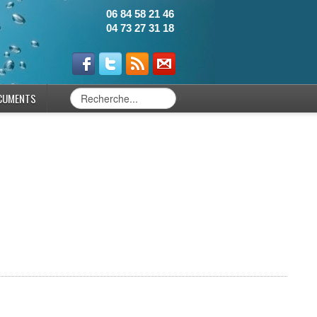
06 84 58 21 46
04 73 27 31 18
CUMENTS
0