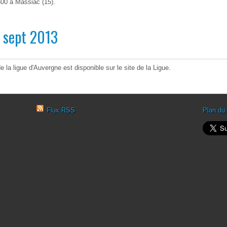
9h00 à Massiac (15).
 sept 2013
a ligue d'Auvergne est disponible sur le site de la Ligue.
Flux RSS
Plan du 