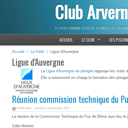
Club Arver
LE PLUS GRAND CLUB DE PLONGÉE DE CLER
ACCUEIL
LE CLUB
LES PISCIN
Accueil
La Fédé
Ligue d'Auvergne
Ligue d'Auvergne
La
Ligue d'Auvergne de plongée
regroupe les clubs 
Elle a notamment en charge la formation des plonge
Réunion commission technique du P
Publication : samedi 9 septembre 2017
La réunion de la Commission Technique du Puy de Dôme aura lieu le
Salle Moreno